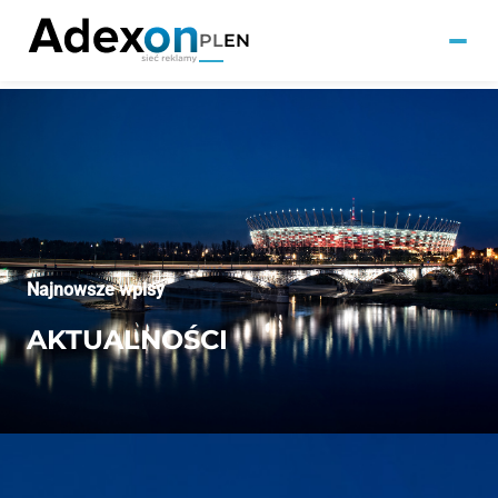
PL
EN
Najnowsze wpisy
AKTUALNOŚCI