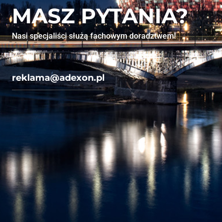
MASZ PYTANIA?
Nasi specjaliści służą fachowym doradztwem!
reklama@adexon.pl