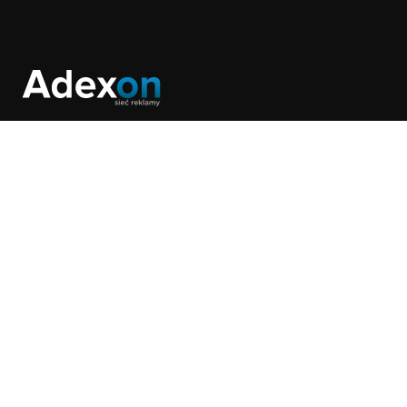
Dzięki precyzyjnej analizie danych i optymalizacji
działań, pomagamy osiągać cele biznesowe z
maksymalną efektywnością.
NA SKRÓTY
Home
O nas
Oferta